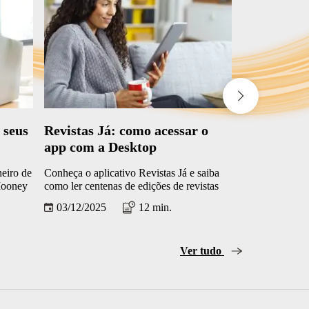
 seus
Revistas Já: como acessar o
Monicavers
app com a Desktop
Turma da 
heiro de
Conheça o aplicativo Revistas Já e saiba
O aplicativo o
Mooney
como ler centenas de edições de revistas
digitais, gibis,
com os planos de internet Desktop
especiais
03/12/2025
12 min.
02/12/2025
Ver tudo