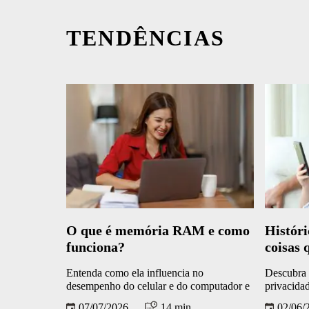
TENDÊNCIAS
O que é memória RAM e como
Históri
funciona?
coisas 
Entenda como ela influencia no
Descubra 
desempenho do celular e do computador e
privacidad
veja dicas para usar melhor esse recurso
07/07/2026
14 min.
02/06/