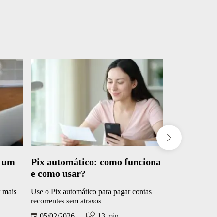
a um
Pix automático: como funciona
Erro 404: 
e como usar?
resolver e
r mais
Use o Pix automático para pagar contas
Saiba o que fa
recorrentes sem atrasos
é encontrada
05/02/2026
13 min.
03/02/2026