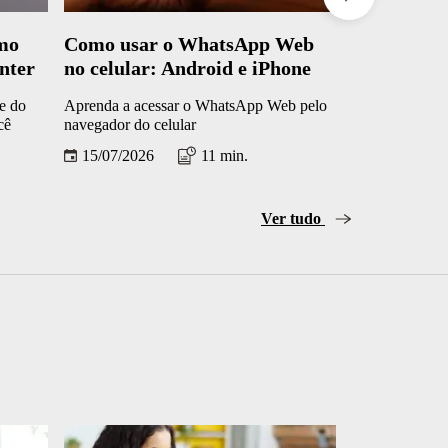
omo
Como usar o WhatsApp Web
11 dicas d
nter
no celular: Android e iPhone
sinal do ce
e do
Aprenda a acessar o WhatsApp Web pelo
Acabe com as 
cê
navegador do celular
navegue com ma
15/07/2026
11 min.
13/07/2026
Ver tudo