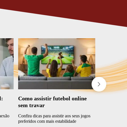
l:
Como assistir futebol online
O que é mo
sem travar
funciona?
nexão
Confira dicas para assistir aos seus jogos
Descubra como
preferidos com mais estabilidade
da operadora e