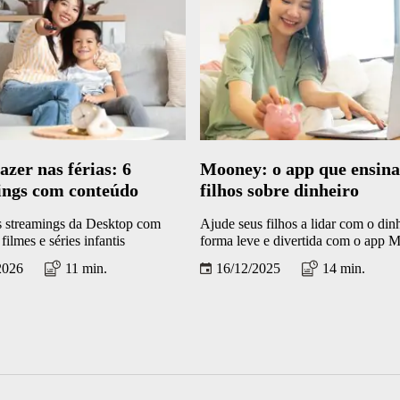
azer nas férias: 6
Mooney: o app que ensina
ings com conteúdo
filhos sobre dinheiro
s streamings da Desktop com
Ajude seus filhos a lidar com o din
filmes e séries infantis
forma leve e divertida com o app 
2026
11 min.
16/12/2025
14 min.