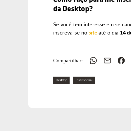
da Desktop?
Se você tem interesse em se can
inscreva-se no
site
até o dia
14 d
Whatsapp
E-
Fa
Compartilhar:
mail
Navegue
Desktop
Institucional
pelas
tags: