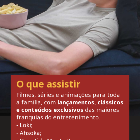
O que assistir
Filmes, séries e animações para toda
a família, com
lançamentos, clássicos
e conteúdos exclusivos
das maiores
franquias do entretenimento.
- Loki;
- Ahsoka;