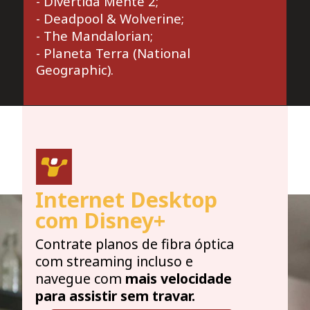
- Divertida Mente 2;
- Deadpool & Wolverine;
- The Mandalorian;
- Planeta Terra (National
Geographic).
Internet Desktop
com Disney+
Contrate planos de fibra óptica
com streaming incluso e
navegue com
mais velocidade
para assistir sem travar.