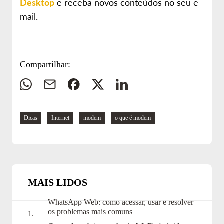
Desktop
e receba novos conteúdos no seu e-
mail.
Compartilhar:
Whatsapp
E-
Facebook
Twitter
Linkedin
mail
Navegue
Dicas
Internet
modem
o que é modem
pelas
tags:
MAIS LIDOS
WhatsApp Web: como acessar, usar e resolver
os problemas mais comuns