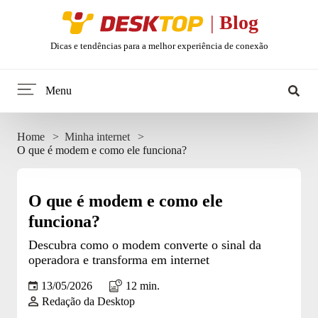
Desktop
|
Blog
Dicas e tendências para a melhor experiência de conexão
Menu
Home
Home
Minha internet
O que é modem e como ele funciona?
Minha internet
Tendências
O que é modem e como ele
funciona?
Celular
Descubra como o modem converte o sinal da
operadora e transforma em internet
Web Stories
13/05/2026
12 min.
Redação da Desktop
Entretenimento