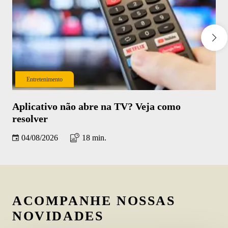
Entretenimento
Aplicativo não abre na TV? Veja como
Co
resolver
iP
04/08/2026
18 min.
ACOMPANHE NOSSAS
NOVIDADES