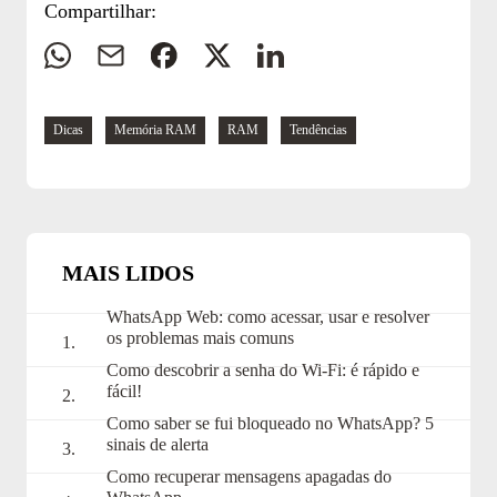
Compartilhar:
Whatsapp
E-
Facebook
Twitter
Linkedin
mail
Navegue
Dicas
Memória RAM
RAM
Tendências
pelas
tags:
MAIS LIDOS
WhatsApp Web: como acessar, usar e resolver
os problemas mais comuns
Como descobrir a senha do Wi-Fi: é rápido e
fácil!
Como saber se fui bloqueado no WhatsApp? 5
sinais de alerta
Como recuperar mensagens apagadas do