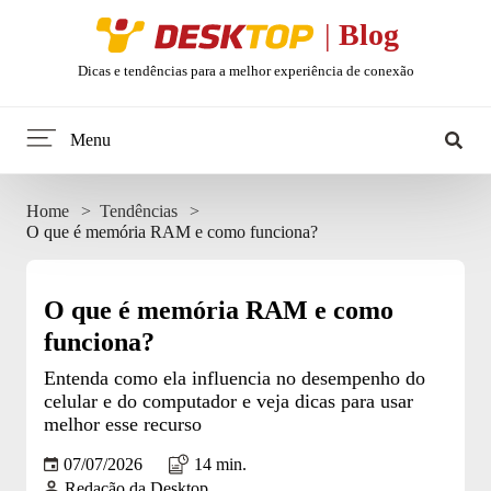
Desktop
|
Blog
Dicas e tendências para a melhor experiência de conexão
Menu
Home
Home
Tendências
O que é memória RAM e como funciona?
Minha internet
Tendências
O que é memória RAM e como
funciona?
Celular
Entenda como ela influencia no desempenho do
celular e do computador e veja dicas para usar
Web Stories
melhor esse recurso
07/07/2026
14 min.
Entretenimento
Redação da Desktop