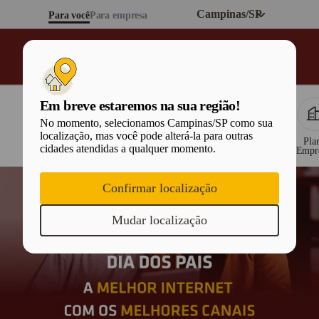
Campinas
/SP
Para você
Para empresa
Em breve estaremos na sua região!
ÁREA DO CLIENTE
No momento, selecionamos Campinas/SP como sua
localização, mas você pode alterá-la para outras
Oferta
Assine pelo
Plano fibra
2ª via do
Planos
Pla
PRODUTOS E SERVIÇOS
cidades atendidas a qualquer momento.
Principal
WhatsApp
+ celular
boleto
Premium
Empr
PLANOS GIGA
Confirmar localização
Mudar localização
TV
2ª via do boleto
Sobre a Desktop