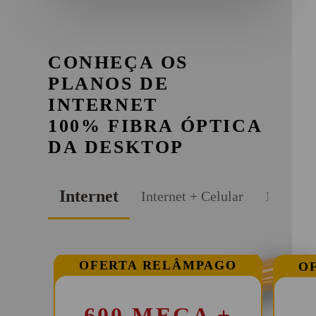
CONHEÇA OS
PLANOS DE
INTERNET
100% FIBRA ÓPTICA
DA DESKTOP
Internet
Internet + Celular
Internet
OFERTA RELÂMPAGO
O
NOVIDADE
600 MEGA +