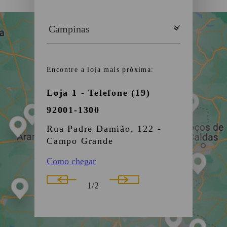
Encontre a loja mais próxima:
Loja 1 - Telefone (19)
Loja 2 - 
92001-1300
98266-90
Rua Padre Damião, 122 -
Av. Franc
Campo Grande
1409 - Vil
Como chegar
Como chega
1
/
2