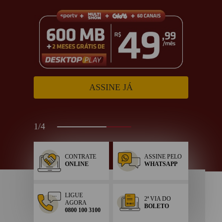
Trabalhe conosco
Blog
ASSINE JÁ
1
/
4
CONTRATE
ASSINE PELO
ONLINE
WHATSAPP
LIGUE
2ª VIA DO
AGORA
BOLETO
0800 100 3100