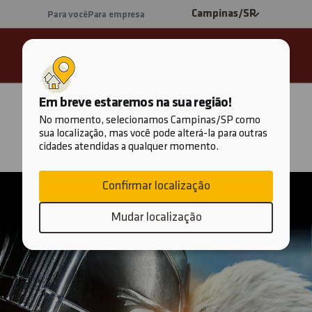
Campinas
/SP
Para você
Para empresa
Em breve estaremos na sua região!
ÁREA DO CLIENTE
No momento, selecionamos Campinas/SP como
sua localização, mas você pode alterá-la para outras
Seus
Assine pelo
PRODUTOS E SERVIÇOS
cidades atendidas a qualquer momento.
aplicativos
WhatsApp
favoritos
PLANOS GIGA
Confirmar localização
Mudar localização
TV
2ª via do boleto
Sobre a Desktop