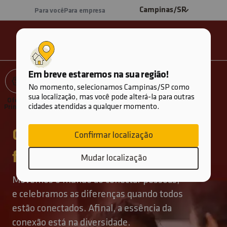
Campinas
/SP
Para você
Para empresa
Em breve estaremos na sua região!
ÁREA DO CLIENTE
No momento, selecionamos Campinas/SP como
sua localização, mas você pode alterá-la para outras
Oferta
Assine pelo
Plano fibra
2ª via do
Planos
Plano
PRODUTOS E SERVIÇOS
cidades atendidas a qualquer momento.
Principal
WhatsApp
+ celular
boleto
Premium
Empresas
Conectando pessoas de
PLANOS GIGA
Confirmar localização
forma inclusiva
Mudar localização
TV
Movemos o mundo ao conectar pessoas,
2ª via do boleto
e celebramos as diferenças quando todos
estão conectados. Afinal, a essência da
Sobre a Desktop
conexão está na diversidade.