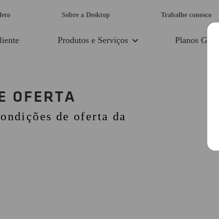
leto
Sobre a Desktop
Trabalhe conosco
liente
Produtos e Serviços
Planos Giga
E OFERTA
ondições de oferta da