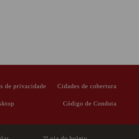
as de privacidade
Cidades de cobertura
sktop
Código de Conduta
ular
2ª via do boleto