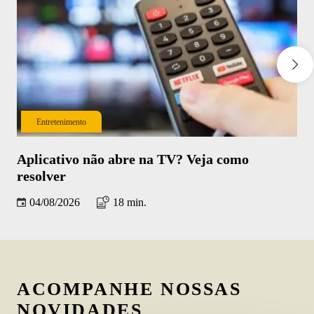
Entretenimento
Aplicativo não abre na TV? Veja como
Co
resolver
iP
04/08/2026
18 min.
ACOMPANHE NOSSAS
NOVIDADES