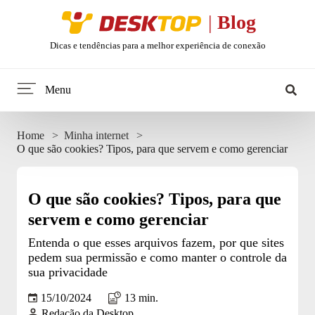
Desktop
|
Blog
Dicas e tendências para a melhor experiência de conexão
Menu
Home
Home
Minha internet
O que são cookies? Tipos, para que servem e como gerenciar
Minha internet
Tendências
O que são cookies? Tipos, para que
servem e como gerenciar
Celular
Entenda o que esses arquivos fazem, por que sites
pedem sua permissão e como manter o controle da
Web Stories
sua privacidade
15/10/2024
13 min.
Entretenimento
Redação da Desktop