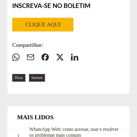
INSCREVA-SE NO BOLETIM
CLIQUE AQUI
Compartilhar:
Whatsapp
E-
Facebook
Twitter
Linkedin
mail
Navegue
Dicas
Internet
pelas
tags:
MAIS LIDOS
WhatsApp Web: como acessar, usar e resolver
os problemas mais comuns