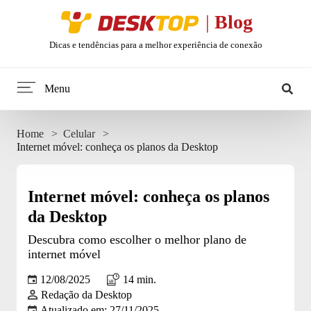
Desktop
|
Blog
Dicas e tendências para a melhor experiência de conexão
Menu
Home
Home
Celular
Internet móvel: conheça os planos da Desktop
Minha internet
Tendências
Internet móvel: conheça os planos
da Desktop
Celular
Descubra como escolher o melhor plano de
internet móvel
Web Stories
12/08/2025
14 min.
Redação da Desktop
Entretenimento
Atualizado em: 27/11/2025