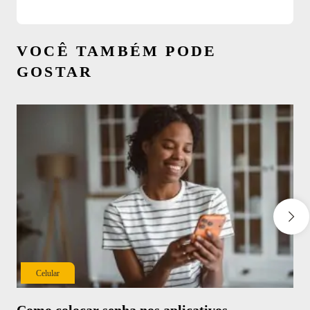
VOCÊ TAMBÉM PODE
GOSTAR
Celular
Como colocar senha nos aplicativos
Ap