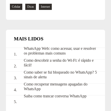
mail
Navegue
Celular
Dicas
Internet
pelas
tags:
MAIS LIDOS
WhatsApp Web: como acessar, usar e resolver
os problemas mais comuns
Como descobrir a senha do Wi-Fi: é rápido e
fácil!
Como saber se fui bloqueado no WhatsApp? 5
sinais de alerta
Como recuperar mensagens apagadas do
WhatsApp
Saiba como trancar conversa WhatsApp