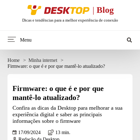
Desktop
|
Blog
Dicas e tendências para a melhor experiência de conexão
Menu
Home
Home
Minha internet
Firmware: o que é e por que mantê-lo atualizado?
Minha internet
Tendências
Firmware: o que é e por que
mantê-lo atualizado?
Celular
Confira as dicas da Desktop para melhorar a sua
experiência digital e saber as principais
Web Stories
informações sobre o firmware
17/09/2024
13 min.
Entretenimento
Redação da Desktop