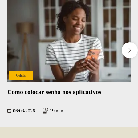
Celular
Como colocar senha nos aplicativos
Ap
re
06/08/2026
19 min.