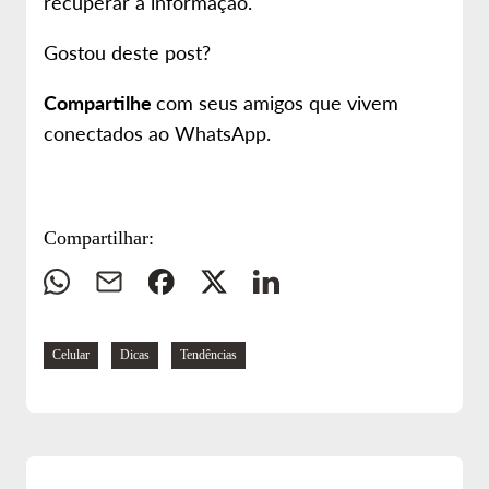
recuperar a informação.
Gostou deste post?
Compartilhe
com seus amigos que vivem
conectados ao WhatsApp.
Compartilhar:
Whatsapp
E-
Facebook
Twitter
Linkedin
mail
Navegue
Celular
Dicas
Tendências
pelas
tags: