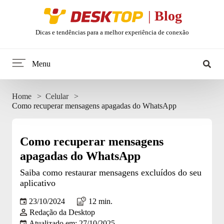
Desktop
|
Blog
Dicas e tendências para a melhor experiência de conexão
Menu
Home
Home
Celular
Como recuperar mensagens apagadas do WhatsApp
Minha internet
Tendências
Como recuperar mensagens
apagadas do WhatsApp
Celular
Saiba como restaurar mensagens excluídos do seu
aplicativo
Web Stories
23/10/2024
12 min.
Redação da Desktop
Entretenimento
Atualizado em: 27/10/2025