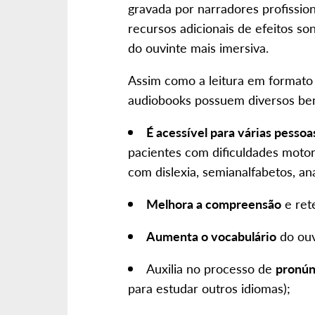
gravada por narradores profissio
recursos adicionais de efeitos so
do ouvinte mais imersiva.
Assim como a leitura em formato c
audiobooks possuem diversos ben
É acessível para várias pessoa
pacientes com dificuldades moto
com dislexia, semianalfabetos, a
Melhora a compreensão
e ret
Aumenta o vocabulário
do ouv
Auxilia no processo de
pronún
para estudar outros idiomas);