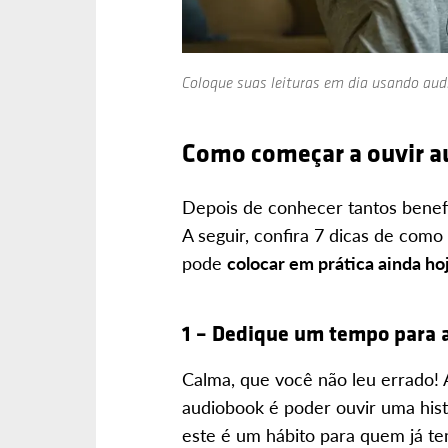
Coloque suas leituras em dia usando aud
Como começar a ouvir 
Depois de conhecer tantos benefí
A seguir, confira 7 dicas de com
pode
colocar em prática ainda ho
1 – Dedique um tempo para a
Calma, que você não leu errado! 
audiobook é poder ouvir uma hist
este é um hábito para quem já tem