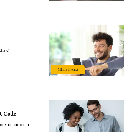
ens e
Minha internet
R Code
conexão por meio