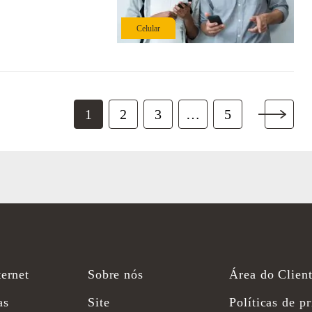
Celular
1
2
3
…
5
ernet
Sobre nós
Área do Clien
as
Site
Políticas de p